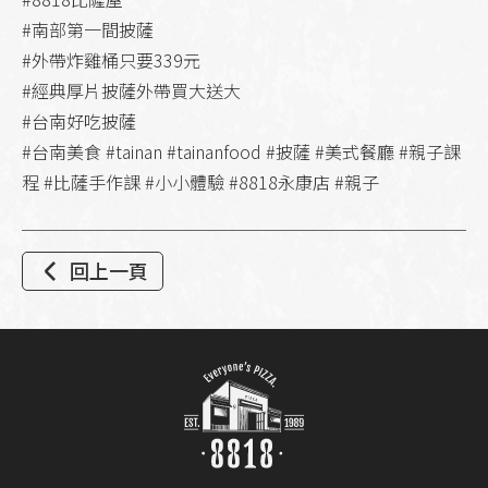
#南部第一間披薩
#外帶炸雞桶只要339元
#經典厚片披薩外帶買大送大
#台南好吃披薩
#台南美食 #tainan #tainanfood #披薩 #美式餐廳 #親子課
程 #比薩手作課 #小小體驗 #8818永康店 #親子
回上一頁