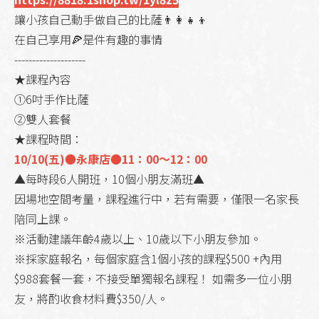
讓小孩自己動手做自己的比薩👨‍👩‍👧‍👦
在自己享用🍕是件有趣的事情
--------------------
★課程內容
①6吋手作比薩
②雙人套餐
★課程時間：
10/10(五)●永康店●11：00～12：00
▲每時段6人開班，10個小朋友滿班▲
因場地空間考量，課程進行中，若有需要，僅限一名家長
陪同上課。
※活動建議年齡4歲以上、10歲以下小朋友參加。
※採家庭報名，每個家庭含1個小孩的課程$500 +內用
$988套餐一套，不接受單獨報名課程！ 如需多一位小朋
友，將酌收食材料費$350/人。
-----------------------------------------