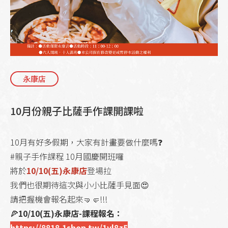
永康店
10月份親子比薩手作課開課啦
10月有好多假期，大家有計畫要做什麼嗎❓
#親子手作課程 10月國慶開班囉
將於
10/10(五)永康店
登場拉
我們也很期待這次與小小比薩手見面😍
請把握機會報名起來🤜🤛!!!
🍕
10/10(五)永康店-課程報名：
https://8818.1shop.tw/1yl8z5