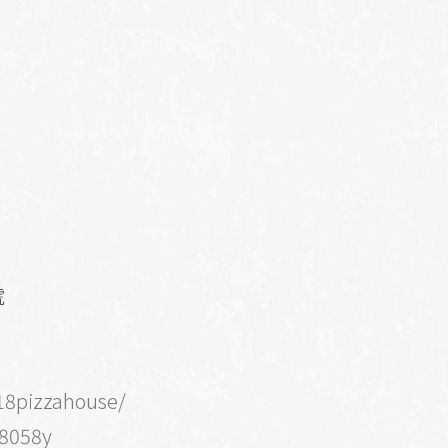
號
18pizzahouse/
x8058y