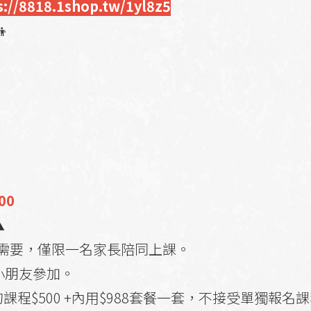
s://8818.1shop.tw/1yl8z5

00
▲
需要，僅限一名家長陪同上課。
小朋友參加。
程$500 +內用$988套餐一套，不接受單獨報名