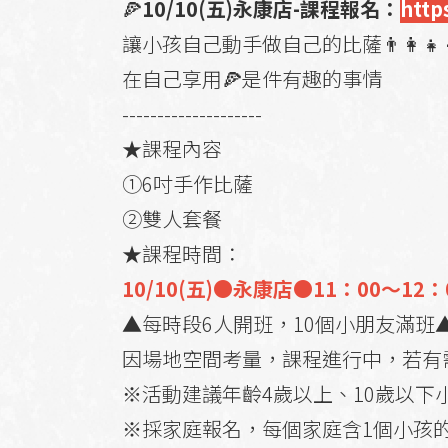
🍕
10/10(五)永康店-課程報名：
http
讓小孩自己動手做自己的比薩👨‍👩‍👧‍
在自己享用🍕是件有趣的事情
--------------------
★課程內容
①6吋手作比薩
②雙人套餐
★課程時間：
10/10(五)●永康店●11：00～12：
▲每時段6人開班，10個小朋友滿班
因場地空間考量，課程進行中，若有
※活動建議年齡4歲以上、10歲以下
※採家庭報名，每個家庭含1個小孩的課