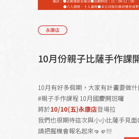
永康店
10月份親子比薩手作課
10月有好多假期，大家有計畫要做什
#親子手作課程 10月國慶開班囉
將於
10/10(五)永康店
登場拉
我們也很期待這次與小小比薩手見面
請把握機會報名起來🤜🤛!!!