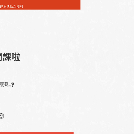
開課啦
麼嗎❓
