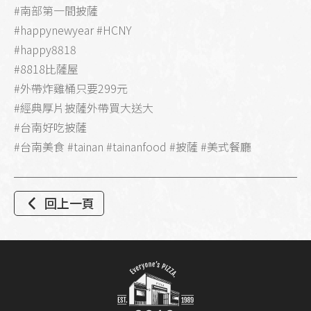
#南部第一間披薩
#happynewyear
#HCNY
#happy8818
#8818比薩屋
#外帶炸雞桶只要299元
#經典厚片披薩外帶買大送大
#台南好吃披薩
#台南美食
#tainan
#tainanfood
#披薩
#美式餐廳
回上一頁