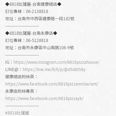
◆8818比薩屋-台南健康總店◆
訂位專線：06-2138818
地址：台南市中西區健康路一段182號
--------------------------
◆8818比薩屋-台南永康店◆
訂位專線：06-5128818
地址：台南市永康區中山南路106-9號
--------------------------
IG：
https://www.instagram.com/8818pizzahouse/
LINE@：
https://line.me/R/ti/p/@dtx8058y
健康總店粉絲頁：
https://www.facebook.com/8818pizzarestaurant/
永康店粉絲專頁：
https://www.facebook.com/8818pizzayk/
--------------------------
#8818比薩屋