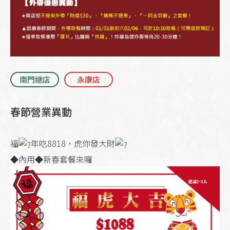
南門總店
永康店
春節營業異動
福
年吃8818，虎你發大財
◆內用◆新春套餐來囉