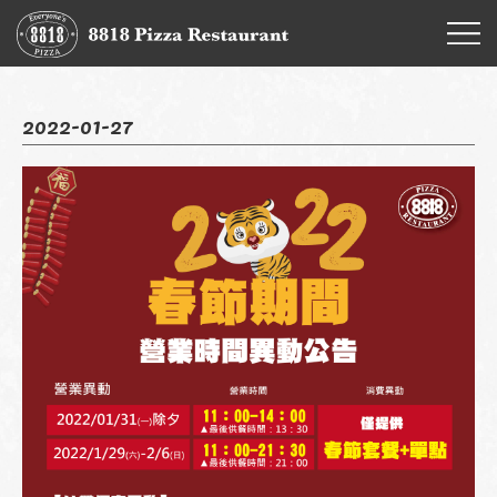
2022-01-27