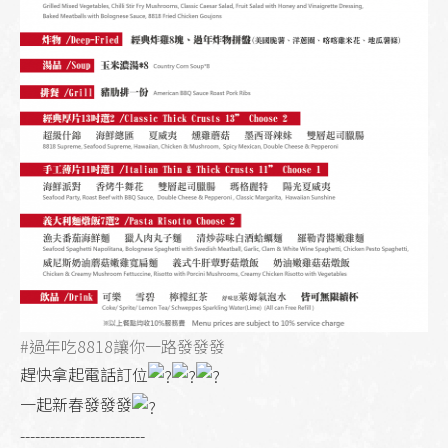
#過年吃8818讓你一路發發發
趕快拿起電話訂位
一起新春發發發
-------------------------