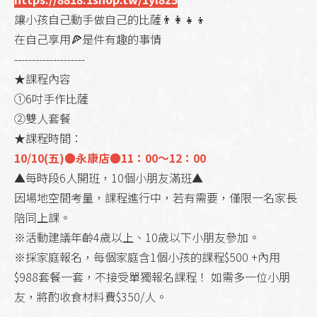
讓小孩自己動手做自己的比薩👨‍👩‍👧‍👦
在自己享用🍕是件有趣的事情
--------------------
★課程內容
①6吋手作比薩
②雙人套餐
★課程時間：
10/10(五)●永康店●11：00～12：00
▲每時段6人開班，10個小朋友滿班▲
因場地空間考量，課程進行中，若有需要，僅限一名家長
陪同上課。
※活動建議年齡4歲以上、10歲以下小朋友參加。
※採家庭報名，每個家庭含1個小孩的課程$500 +內用
$988套餐一套，不接受單獨報名課程！ 如需多一位小朋
友，將酌收食材料費$350/人。
-----------------------------------------