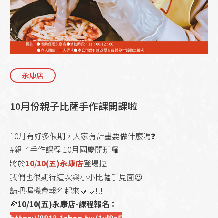
永康店
10月份親子比薩手作課開課啦
10月有好多假期，大家有計畫要做什麼嗎❓
#親子手作課程 10月國慶開班囉
將於
10/10(五)永康店
登場拉
我們也很期待這次與小小比薩手見面😍
請把握機會報名起來🤜🤛!!!
🍕
10/10(五)永康店-課程報名：
https://8818.1shop.tw/1yl8z5