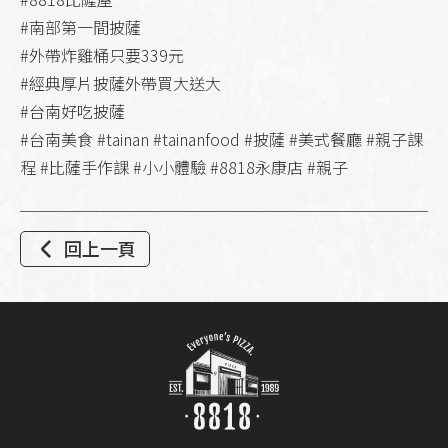
#南部第一間披薩
#外帶炸雞桶只要339元
#經典厚片披薩外帶買大送大
#台南好吃披薩
#台南美食 #tainan #tainanfood #披薩 #美式餐廳 #親子課
程 #比薩手作課 #小小體驗 #8818永康店 #親子
回上一頁